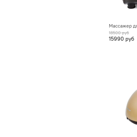
Массажер дл
18500 руб
15990 руб