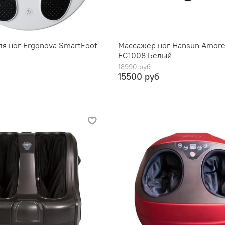
я ног Ergonova SmartFoot
Массажер ног Hansun Amore
FC1008 Белый
18990 руб
15500 руб