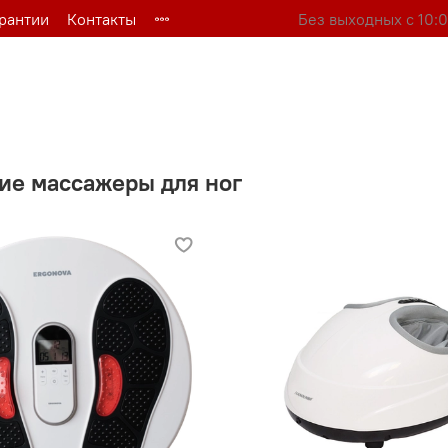
арантии
Контакты
Без выходных с 10:0
е массажеры для ног