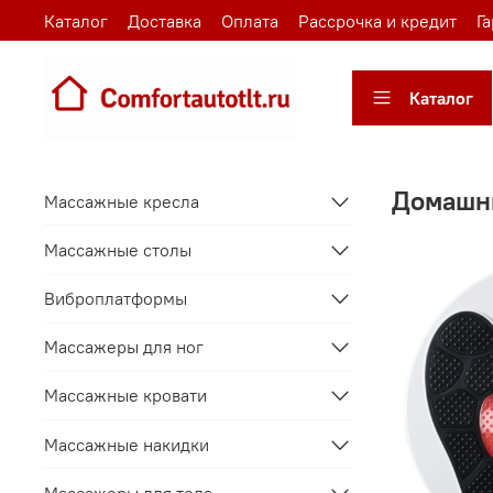
Каталог
Доставка
Оплата
Рассрочка и кредит
Г
Каталог
Домашни
Массажные кресла
Массажные столы
Виброплатформы
Массажеры для ног
Массажные кровати
Массажные накидки
Массажеры для тела