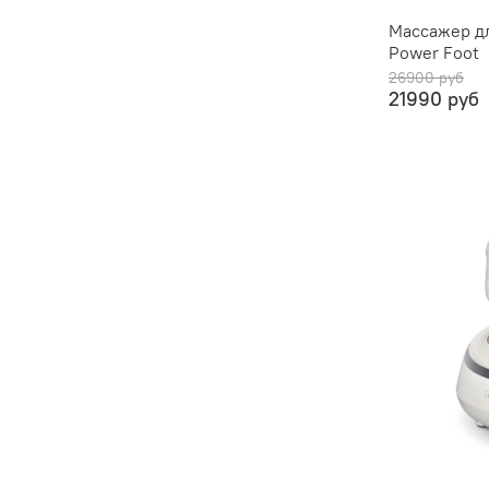
Массажер дл
Power Foot
26900 руб
21990 руб