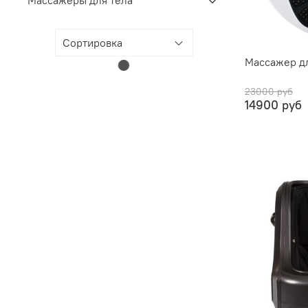
Массажер дл
23000 руб
14900 руб