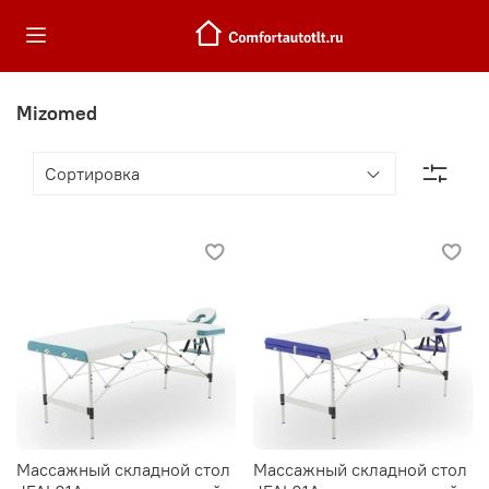
Mizomed
Массажный складной стол
Массажный складной стол