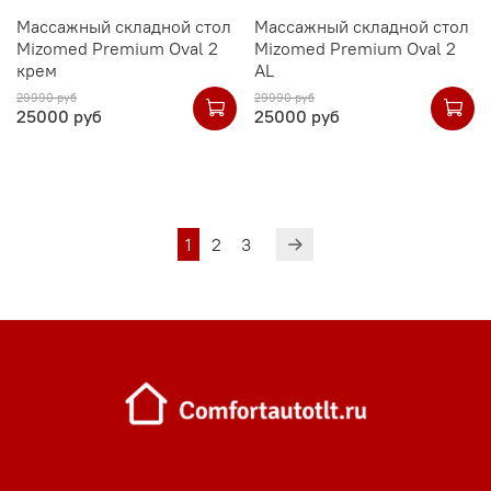
Массажный складной стол
Массажный складной стол
Mizomed Premium Oval 2
Mizomed Premium Oval 2
крем
AL
29990 руб
29990 руб
25000 руб
25000 руб
1
2
3