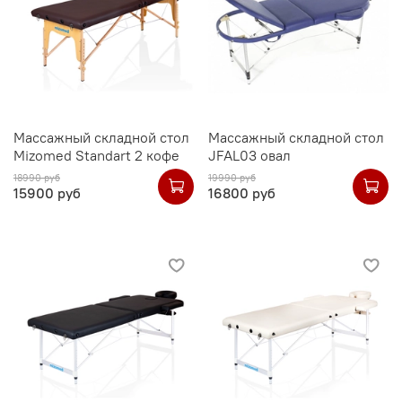
Массажный складной стол
Массажный складной стол
Mizomed Standart 2 кофе
JFAL03 овал
18990 руб
19990 руб
15900 руб
16800 руб