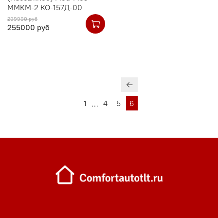
ММКМ-2 КО-157Д-00
299990 руб
255000 руб
1
4
5
6
…