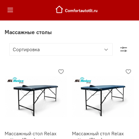
Массажные столы
Массажный стол Relax
Массажный стол Relax