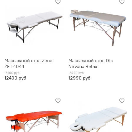
Массажный стол Zenet
Массажный стол Dfc
ZET-1044
Nirvana Relax
15490 руб
15990 руб
12490 руб
12990 руб