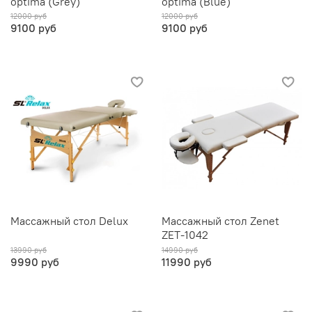
optima (Grey)
optima (Blue)
12000 руб
12000 руб
9100 руб
9100 руб
Массажный стол Delux
Массажный стол Zenet
ZET-1042
13990 руб
14990 руб
9990 руб
11990 руб