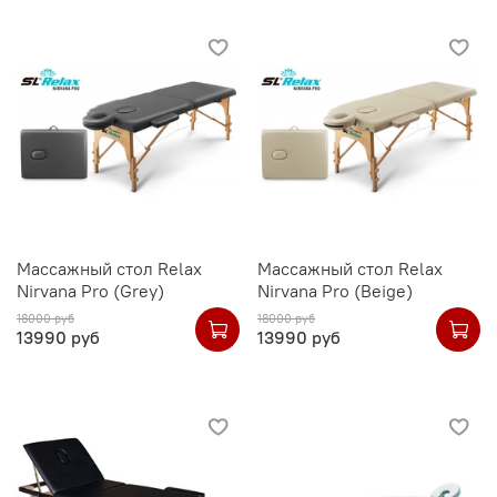
Массажный стол Relax
Массажный стол Relax
Nirvana Pro (Grey)
Nirvana Pro (Beige)
18000 руб
18000 руб
13990 руб
13990 руб