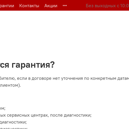
арантии
Контакты
Акции
Без выходных с 10:0
ся гарантия?
бителю, если в договоре нет уточнения по конкретным датам
клиентом).
ем;
ых сервисных центрах, после диагностики;
диагностики;
 диагностики;