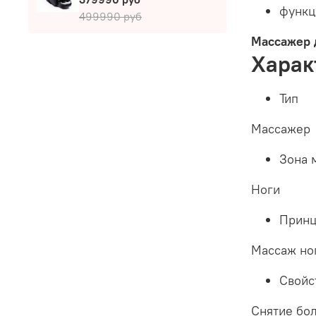
функц
499990 руб
Массажер д
Харак
Тип
Массажер
Зона 
Ноги
Принц
Массаж но
Свойс
Снятие бо