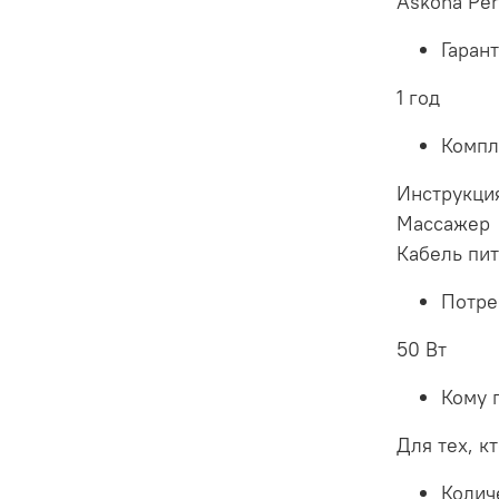
Askona Pe
Гаран
1 год
Компл
Инструкци
Массажер
Кабель пи
Потре
50 Вт
Кому 
Для тех, к
Колич