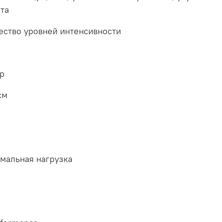
та
ество уровней интенсивности
р
см
мальная нагрузка