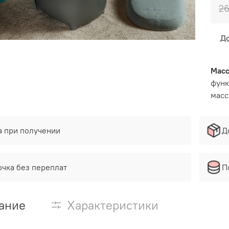
26
Д
Масс
функ
масс
а при получении
Д
очка без переплат
П
ание
Характеристики