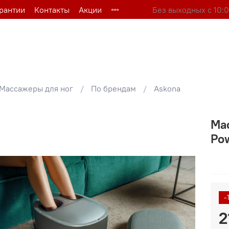
арантии
Контакты
Акции
Без выходных с 10:0
Массажеры для ног
По брендам
Askona
Ма
Pow
-
2