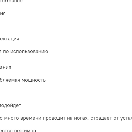
rformance
тия
ектация
я по использованию
тания
бляемая мощность
подойдет
то много времени проводит на ногах, страдает от уст
ество режимов