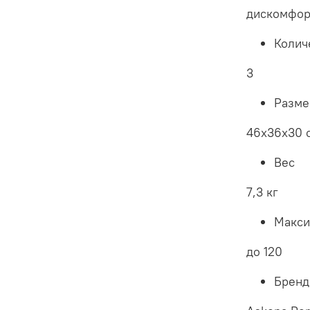
дискомфор
Колич
3
Разме
46х36х30 
Вес
7,3 кг
Макси
до 120
Бренд