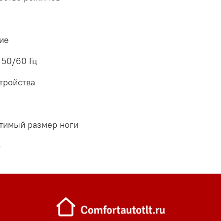
ие
 50/60 Гц
стройства
тимый размер ноги
5