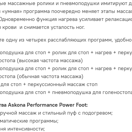
ые массажные ролики и пневмоподушки имитируют дв
я «умная» программа поочередно меняет этапы масса
Одновременно функция нагрева усиливает релаксацио
 крови и снимается усталость ног.
те одну из четырех расслабляющих программ, удобно
оподушка для стоп + ролик для стоп + нагрев + пер
остопа (высокая частота массажа)
оподушка для стоп + ролик для стоп + нагрев + пер
остопа (обычная частота массажа)
 для стоп + перкуссионный массаж стоп
оподушка для стоп + пневмоподушка для голеностоп
ва Askona Performance Power Foot:
 - ручной массаж и стильный пуф с подогревом;
оматические программы;
вня интенсивности;