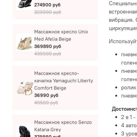
Специальн
274900 руб
встроенна
329990 руб
вибрация. 
циркуляция
Массажное кресло Unix
Med Afelia Beige
Используй
369890 руб
439990 руб
пневм
голен
пневм
Массажное кресло-
голен
качалка Yamaguchi Liberty
ролик
Comfort Beige
пневм
36990 руб
49500 руб
Достоинст
2 в 1
Массажное кресло Senzo
4 авт
Katana Grey
3 уро
379990 руб