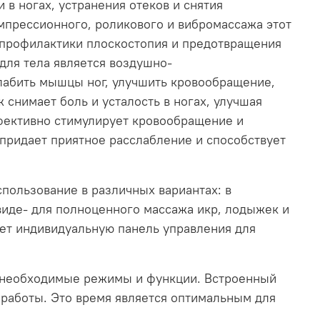
в ногах, устранения отеков и снятия
прессионного, роликового и вибромассажа этот
я профилактики плоскостопия и предотвращения
для тела является воздушно-
лабить мышцы ног, улучшить кровообращение,
 снимает боль и усталость в ногах, улучшая
фективно стимулирует кровообращение и
 придает приятное расслабление и способствует
спользование в различных вариантах: в
виде- для полноценного массажа икр, лодыжек и
ает индивидуальную панель управления для
ь необходимые режимы и функции. Встроенный
 работы. Это время является оптимальным для