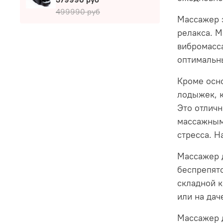
499990 руб
Массажер 
релакса. 
вибромасса
оптимальн
Кроме осно
лодыжек, к
Это отличн
массажным
стресса. 
Массажер д
беспрепятс
складной к
или на дач
Массажер д