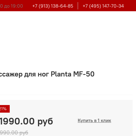
0 до 19:00
+7 (913) 138-64-85
+7 (495) 147-70-34
сажер для ног Planta MF-50
21%
1990.00 руб
Купить в 1 клик
990.00 руб