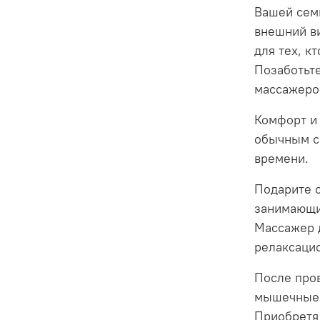
Вашей семь
внешний в
для тех, к
Позаботьте
массажеро
Комфорт и
обычным сп
времени.
Подарите 
занимающи
Массажер д
релаксацио
После пров
мышечные 
Приобретя 