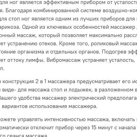
ля ног является эффективным прибором от усталости 
я. Благодаря комбинированной системе воздушно-ком
ля стоп ног является одним из лучших приборов дл
арикоза. Одной из ключевых особенностей массажер 
онный массаж, который позволяет максимально расс
ет устранению отеков. Кроме того, роликовый массаж
тояние организма и отдельных органов. Подогрев эф
ет оттоку лимфы. Вибромассаж устраняет усталость,
л.
 конструкция 2 в 1 массажера предусматривает его и
виде- для массажа стоп и лодыжек, в разложенном 
Вашего удобства массажер электрический предполаг
 вариантов использования массажера.
можете управлять интенсивностью массажа, включат
оматически отключит прибор через 15 минут с начала
го сеанса массажа.