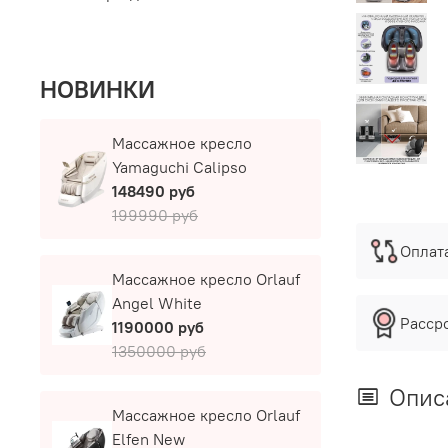
НОВИНКИ
Массажное кресло
Yamaguchi Calipso
148490 руб
199990 руб
Оплат
Массажное кресло Orlauf
Angel White
Расср
1190000 руб
1350000 руб
Опис
Массажное кресло Orlauf
Elfen New