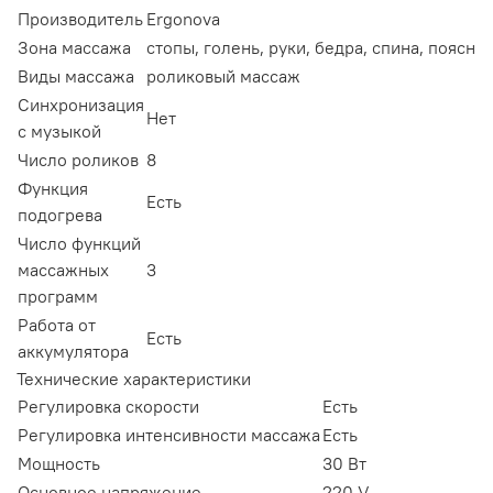
Производитель
Ergonova
Зона массажа
стопы,
голень,
руки,
бедра,
спина,
поясниц
Виды массажа
роликовый массаж
Синхронизация
Нет
с музыкой
Число роликов
8
Функция
Есть
подогрева
Число функций
массажных
3
программ
Работа от
Есть
аккумулятора
Технические характеристики
Регулировка скорости
Есть
Регулировка интенсивности массажа
Есть
Мощность
30 Вт
Основное напряжение
220 V