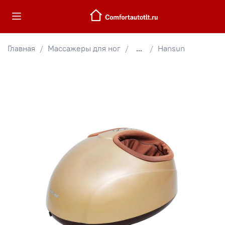
Главная
Массажеры для ног
...
Hansun