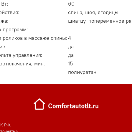
 Вт:
60
ействия:
спина, шея, ягодицы
ажа:
шиатцу, попеременное ра
о программ:
о роликов в массаже спины:
4
ие:
да
льта управления:
да
оотключения, мин:
15
полиуретан
ГК РФ.
точнять у