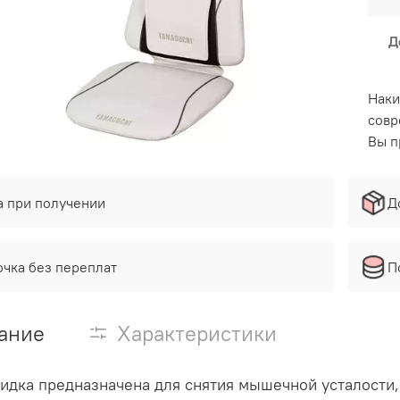
Д
Наки
совр
Вы п
а при получении
Д
очка без переплат
П
ание
Характеристики
идка предназначена для снятия мышечной усталости