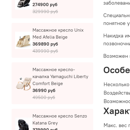
заболеван
274900 руб
329990 руб
Специальны
понятное 
Массажное кресло Unix
Накидка и
Med Afelia Beige
позвоночн
369890 руб
439990 руб
Возможен 
Особе
Массажное кресло-
качалка Yamaguchi Liberty
Comfort Beige
Несколько
36990 руб
Воздействи
49500 руб
Возможнос
Харак
Массажное кресло Senzo
Katana Grey
Макс. вес 
379990 руб