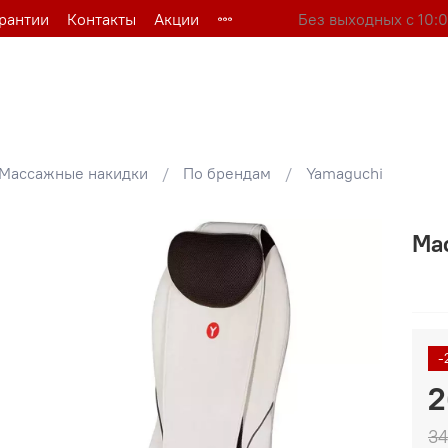
арантии
Контакты
Акции
Без выходных с 10:0
Массажные накидки
По брендам
Yamaguchi
Ма
-
2
34