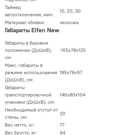
Таймер
10, 20, 30
автоотключения, мин:
Материал обивки:
экокожа
Габариты Elfen New
Габариты в базовом
положении (ДxШxВ),
:165х78х125
см:
Макс. габариты в
режиме использования
185х78х97
(ДxШxВ), см:
Габариты
транспортировочной
146х80х104
упаковки (ДxШxВ), см:
Необходимый отступ от
20
стены, см:
Вес нетто, кг:
77
Вес брутто, кг:
94