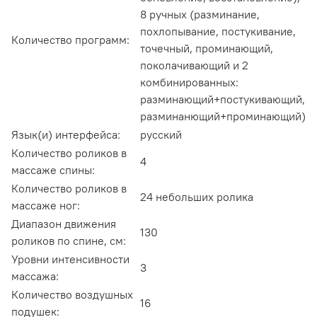
8 ручных (разминание,
похлопывание, постукивание,
Количество программ:
точечный, проминающий,
поколачивающий и 2
комбинированных:
разминающий+постукивающий,
разминанющий+проминающий)
Язык(и) интерфейса:
русский
Количество роликов в
4
массаже спины:
Количество роликов в
24 небольших ролика
массаже ног:
Диапазон движения
130
роликов по спине, см:
Уровни интенсивности
3
массажа:
Количество воздушных
16
подушек: