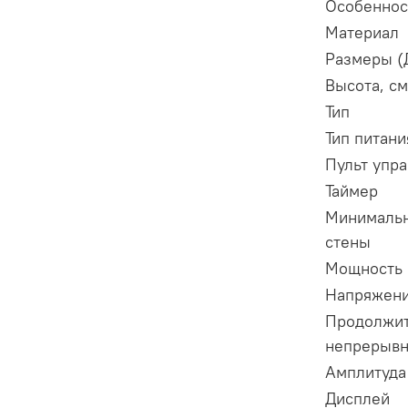
Особеннос
Материал
Размеры (
Высота, см
Тип
Тип питани
Пульт упр
Таймер
Минимальн
стены
Мощность
Напряжен
Продолжит
непрерывн
Амплитуда
Дисплей