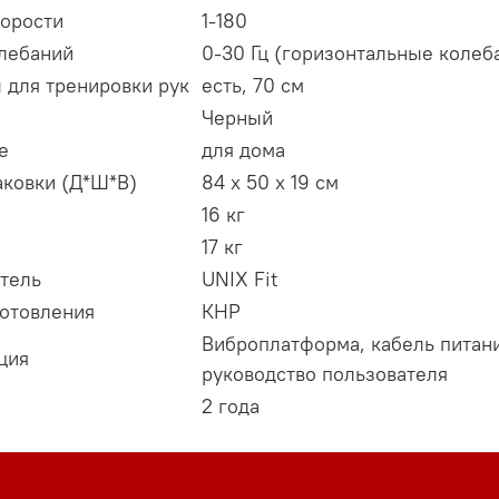
корости
1-180
олебаний
0-30 Гц (горизонтальные колеб
 для тренировки рук
есть, 70 см
Черный
е
для дома
аковки (Д*Ш*В)
84 х 50 х 19 см
16 кг
17 кг
тель
UNIX Fit
готовления
КНР
Виброплатформа, кабель питания
ция
руководство пользователя
2 года