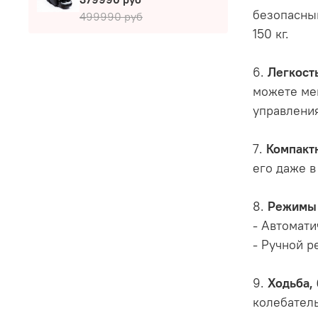
безопасны
499990 руб
150 кг.
6.
Легкост
можете ме
управления
7.
Компакт
его даже 
8.
Режимы
- Автомат
- Ручной р
9.
Ходьба, 
колебател