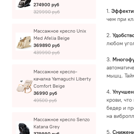
274900 руб
1.
Эффекти
329990 руб
чем при кл
Массажное кресло Unix
2.
Удобств
Med Afelia Beige
любом угол
369890 руб
439990 руб
3.
Многофу
автоматиче
Массажное кресло-
мышц. Тай
качалка Yamaguchi Liberty
Comfort Beige
4.
Улучшен
36990 руб
крови, что
49500 руб
бедер и пр
на виброп
Массажное кресло Senzo
Katana Grey
5.
Снижени
379990 руб