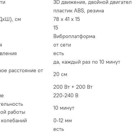
ти
3D движения, двойной двигател
пластик ABS, резина
ДхШ), см
78 х 41 х 15
15
Виброплатформа
я
от сети
авления
есть
да, каждый раз по 10 минут
ое расстояние от
20 см
200 Вт + 200 Вт
ие
220-240 В
ельность
10 минут
ой работы
 колебаний
0-12 мм
есть