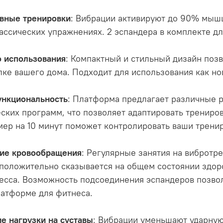
вные тренировки
: Вибрации активируют до 90% мышц,
ассических упражнениях. 2 эспандера в комплекте д
о использования
: Компактный и стильный дизайн позв
ке вашего дома. Подходит для использования как но
нкциональность
: Платформа предлагает различные р
ских программ, что позволяет адаптировать трениро
мер на 10 минут поможет контролировать ваши трени
ие кровообращения
: Регулярные занятия на виброт
 положительно сказывается на общем состоянии здор
есса. Возможность подсоединения эспандеров позво
латформе для фитнеса.
е нагрузки на суставы
: Вибрации уменьшают ударную 