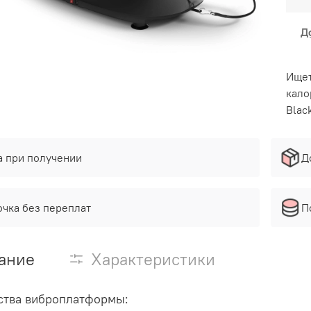
Д
Ищет
кало
Blac
а при получении
Д
очка без переплат
П
ание
Характеристики
тва виброплатформы: