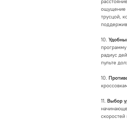
расстояни
ощущение х
трусцой, к
поддержив
10.
Удобный
программу 
радиус дей
пульте дол
10.
Против
кроссовкам
11.
Выбор у
начинающег
скоростей 