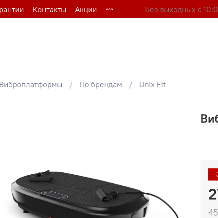
арантии
Контакты
Акции
Без выходных с 10:0
Виброплатформы
По брендам
Unix Fit
Виб
-
2
45